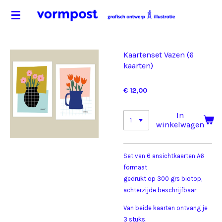
Ga
direct
naar
de
Kaartenset Vazen (6
hoofdinhoud
kaarten)
€ 12,00
In
winkelwagen
Set van 6 ansichtkaarten A6
formaat
gedrukt op 300 grs biotop,
achterzijde beschrijfbaar
Van beide kaarten ontvang je
3 stuks.