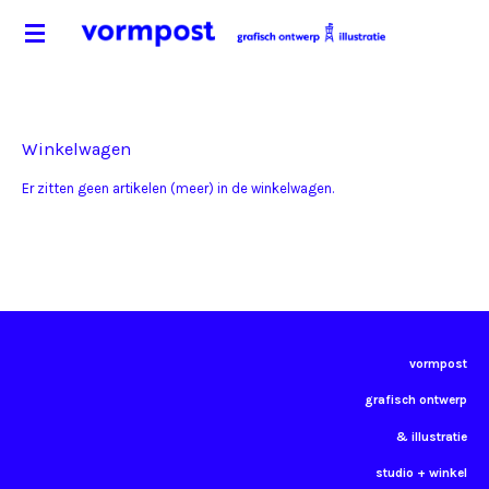
Ga
direct
naar
de
hoofdinhoud
Winkelwagen
Er zitten geen artikelen (meer) in de winkelwagen.
vormpost
grafisch ontwerp
& illustratie
studio + winkel