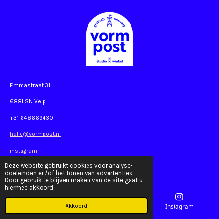
Emmastraat 31
6881 SN Velp
+31 648669430
hallo@vormpost.nl
instagram
Deze website gebruikt cookies voor analyse-
doeleinden en/of het tonen van advertenties.
Door gebruik te blijven maken van de site gaat u
hiermee akkoord.
Akkoord
E-mailadres
Kaart
Instagram