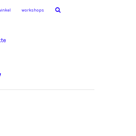
winkel
workshops
kte