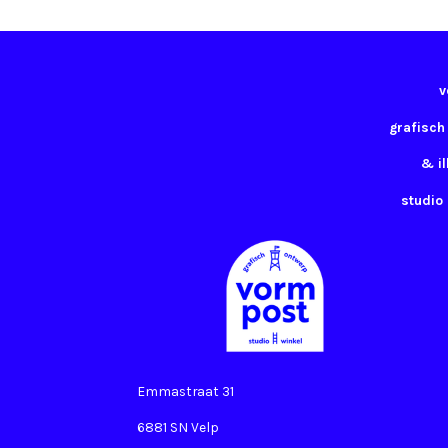
v
grafisch
& il
studio
Emmastraat 31
6881 SN Velp