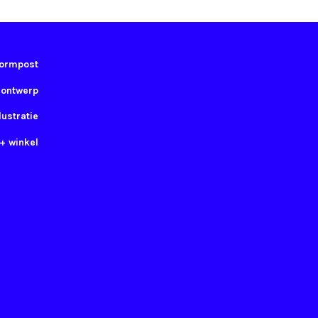
ormpost
 ontwerp
lustratie
 + winkel