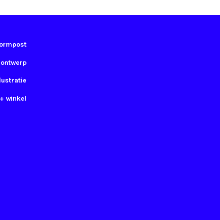
ormpost
 ontwerp
lustratie
 + winkel