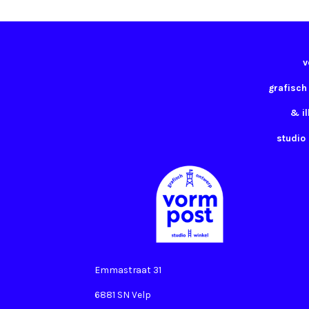
v
grafisch
& il
studio
Emmastraat 31
6881 SN Velp